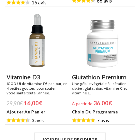
66 avis
15 avis
Vitamine D3
Glutathion Premium
1000 UI de vitamine D3 par jour, en
Une gélule végétale à libération
4 petites gouttes, pour soutenir
ciblée : glutathion, vitamine C et
votre santé toute l’année.
vitamine E.
16,00
€
36,00
€
29,90
€
À partir de
Ajouter Au Panier
Choix Du Programme
3 avis
7 avis
VOIR PLUS DE PRODUITS