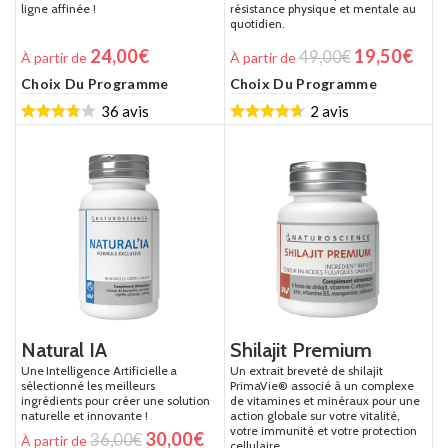
ligne affinée !
résistance physique et mentale au
quotidien.
24,00
€
19,50
€
49,00
€
À partir de
À partir de
Choix Du Programme
Choix Du Programme
36 avis
2 avis
Natural IA
Shilajit Premium
Une Intelligence Artificielle a
Un extrait breveté de shilajit
sélectionné les meilleurs
PrimaVie® associé à un complexe
ingrédients pour créer une solution
de vitamines et minéraux pour une
naturelle et innovante !
action globale sur votre vitalité,
votre immunité et votre protection
30,00
€
36,00
€
À partir de
cellulaire.