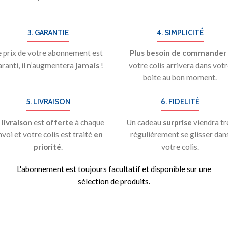
3. GARANTIE
4. SIMPLICITÉ
e prix de votre abonnement est
Plus besoin de commander
ranti, il n’augmentera
jamais
!
votre colis arrivera dans votr
boite au bon moment.
5. LIVRAISON
6. FIDELITÉ
a
livraison
est
offerte
à chaque
Un cadeau
surprise
viendra tr
nvoi et votre colis est traité
en
régulièrement se glisser dan
priorité
.
votre colis.
L'abonnement est
toujours
facultatif et disponible sur une
sélection de produits.