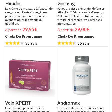
Hirudin
Ginseng
La crème de massage à l’extrait de
Fatigue, baisse d’énergie, défenses
sangsue et 12 extraits végétaux,
affaiblies ? Découvrez le Ginseng,
pour une sensation de confort,
l’allié naturel pour retrouver votre
avant et après les efforts du
vitalité et renforcer vos défenses
quotidien.
immunitaires.
29,95
€
29,00
€
À partir de
À partir de
Choix Du Programme
Choix Du Programme
33 avis
35 avis
Vein XPERT
Andromax
Une formule pour soutenir la
Une formule pensée pour soutenir
circulation veineuse et retrouver
la santé des hommes au quotidien.