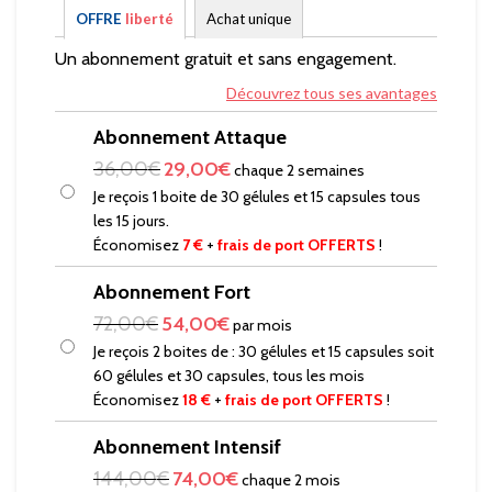
OFFRE
liberté
Achat unique
Un abonnement gratuit et sans engagement.
Découvrez tous ses avantages
Abonnement Attaque
36,00
€
29,00
€
chaque 2 semaines
Je reçois 1 boite de 30 gélules et 15 capsules tous
les 15 jours.
Économisez
7 €
+
frais de port OFFERTS
!
Abonnement Fort
72,00
€
54,00
€
par mois
Je reçois 2 boites de : 30 gélules et 15 capsules soit
60 gélules et 30 capsules, tous les mois
Économisez
18 €
+
frais de port OFFERTS
!
Abonnement Intensif
144,00
€
74,00
€
chaque 2 mois