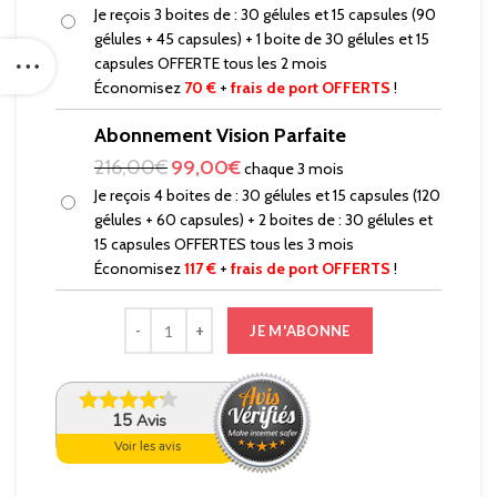
Je reçois 3 boites de : 30 gélules et 15 capsules (90
gélules + 45 capsules) + 1 boite de 30 gélules et 15
capsules OFFERTE tous les 2 mois
Économisez
70 €
+
frais de port OFFERTS
!
Abonnement Vision Parfaite
216,00
€
99,00
€
chaque 3 mois
Je reçois 4 boites de : 30 gélules et 15 capsules (120
gélules + 60 capsules) + 2 boites de : 30 gélules et
15 capsules OFFERTES tous les 3 mois
Économisez
117 €
+
frais de port OFFERTS
!
JE M'ABONNE
15
Avis
Voir les avis