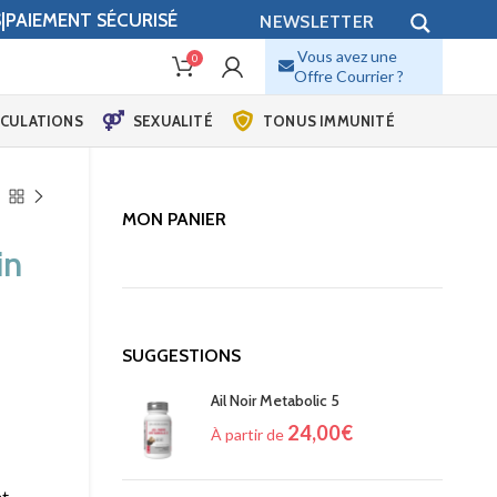
S|PAIEMENT SÉCURISÉ
NEWSLETTER
Vous avez une
0
Offre Courrier ?
ICULATIONS
SEXUALITÉ
TONUS IMMUNITÉ
MON PANIER
in
SUGGESTIONS
Ail Noir Metabolic 5
24,00
€
À partir de
nt