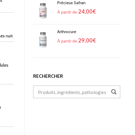
Précieux Safran
24,00
€
À partir de
Arthrocure
les nuit
29,00
€
À partir de
lules
RECHERCHER
0