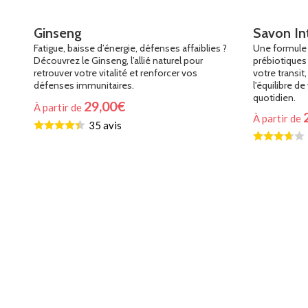
Ginseng
Savon Int
Fatigue, baisse d’énergie, défenses affaiblies ?
Une formule 
Découvrez le Ginseng, l’allié naturel pour
prébiotiques
retrouver votre vitalité et renforcer vos
votre transit,
défenses immunitaires.
l'équilibre de
quotidien.
29,00
€
À partir de
À partir de
35 avis
Choix Du Programme
Choix Du 