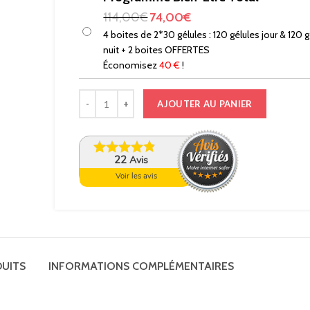
114,00
€
74,00
€
4 boites de 2*30 gélules : 120 gélules jour & 120 
nuit + 2 boites OFFERTES
Économisez
40 €
!
AJOUTER AU PANIER
22
Avis
Voir les avis
DUITS
INFORMATIONS COMPLÉMENTAIRES