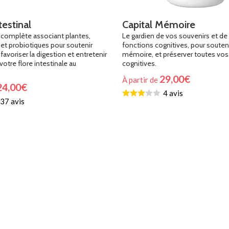
estinal
Capital Mémoire
complète associant plantes,
Le gardien de vos souvenirs et de
 et probiotiques pour soutenir
fonctions cognitives, pour souteni
 favoriser la digestion et entretenir
mémoire, et préserver toutes vos
 votre flore intestinale au
cognitives.
29,00
€
À partir de
24,00
€
4 avis
Choix Du Programme
37 avis
Programme