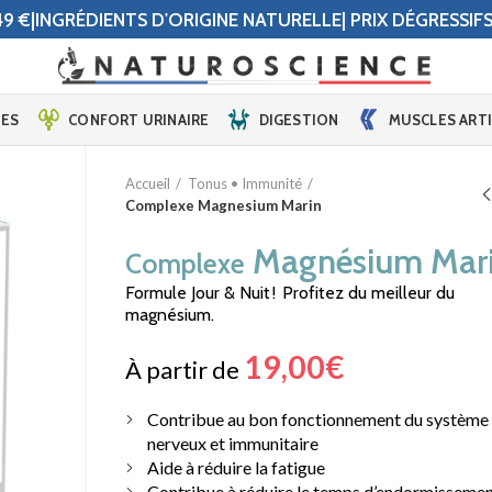
9 €|INGRÉDIENTS D'ORIGINE NATURELLE| PRIX DÉGRESSIF
ES
CONFORT URINAIRE
DIGESTION
MUSCLES ART
Accueil
Tonus • Immunité
Complexe Magnesium Marin
Magnésium Mar
Complexe
Formule Jour & Nuit ! Profitez du meilleur du
magnésium.
19,00
€
À partir de
Contribue au bon fonctionnement du système
nerveux et immunitaire
Aide à réduire la fatigue
Contribue à réduire le temps d’endormisseme