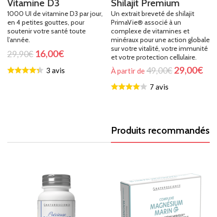
Vitamine D3
Shilajit Premium
1000 UI de vitamine D3 par jour,
Un extrait breveté de shilajit
en 4 petites gouttes, pour
PrimaVie® associé à un
soutenir votre santé toute
complexe de vitamines et
l’année.
minéraux pour une action globale
sur votre vitalité, votre immunité
16,00
€
29,90
€
et votre protection cellulaire.
29,00
€
49,00
€
3 avis
À partir de
7 avis
Produits recommandés